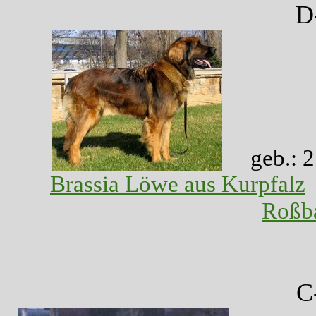
D
geb.: 
Brassia Löwe aus Kurpfalz
Roßb
C