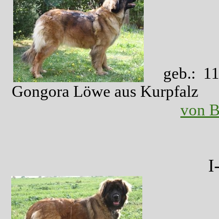
geb.: 1
Gongora Löwe a
von B
I