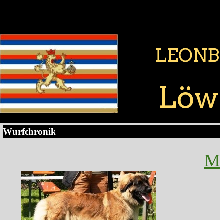
LEONB
Löwe
Wurfchronik
M