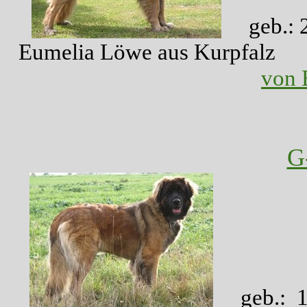
geb.: 
Eumelia Löwe a
von 
G
geb.: 