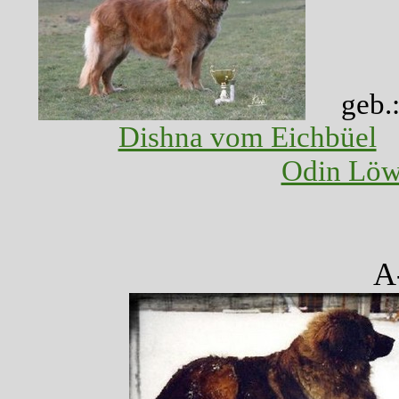
geb.
Dishna vom Eichbüel
Odin Löw
A